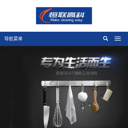
导航菜单
导
航
菜
单